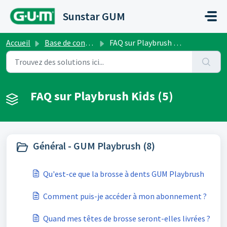
Passer au contenu principal
Sunstar GUM
Accueil
Base de connaissances
FAQ sur Playbrush Kids
FAQ sur Playbrush Kids (5)
Général - GUM Playbrush (8)
Qu'est-ce que la brosse à dents GUM Playbrush
Comment puis-je accéder à mon abonnement ?
Quand mes têtes de brosse seront-elles livrées ?